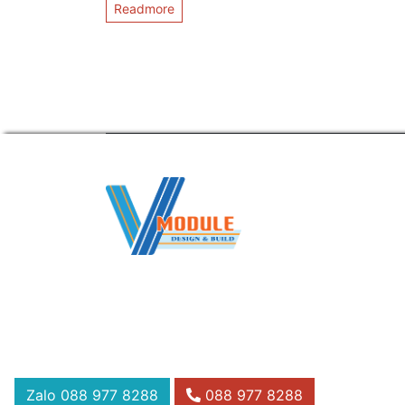
Readmore
Zalo
088 977 8288
088 977 8288