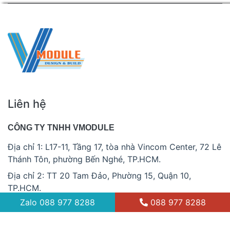
Liên hệ
CÔNG TY TNHH VMODULE
Địa chỉ 1: L17-11, Tầng 17, tòa nhà Vincom Center, 72 Lê
Thánh Tôn, phường Bến Nghé, TP.HCM.
Địa chỉ 2: TT 20 Tam Đảo, Phường 15, Quận 10,
TP.HCM.
Zalo
088 977 8288
088 977 8288
088 977 8288
info@vmodule.vn