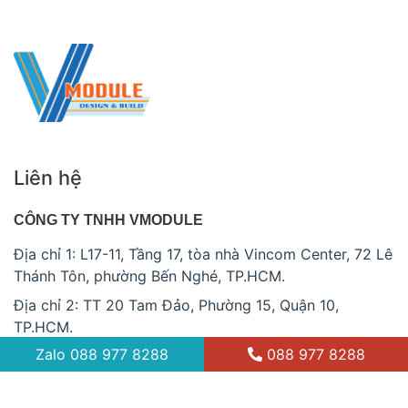
Liên hệ
CÔNG TY TNHH VMODULE
Địa chỉ 1: L17-11, Tầng 17, tòa nhà Vincom Center, 72 Lê
Thánh Tôn, phường Bến Nghé, TP.HCM.
Địa chỉ 2: TT 20 Tam Đảo, Phường 15, Quận 10,
TP.HCM.
Zalo
088 977 8288
088 977 8288
088 977 8288
info@vmodule.vn