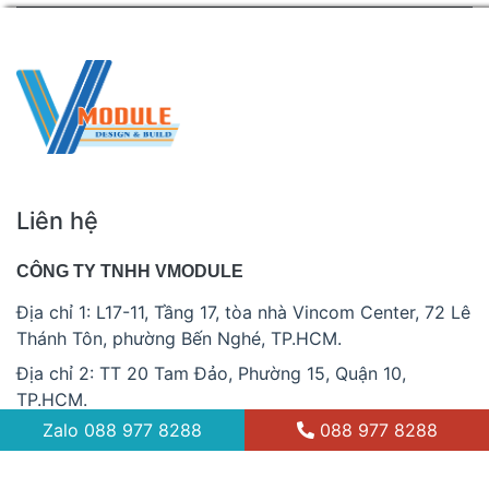
Liên hệ
CÔNG TY TNHH VMODULE
Địa chỉ 1: L17-11, Tầng 17, tòa nhà Vincom Center, 72 Lê
Thánh Tôn, phường Bến Nghé, TP.HCM.
Địa chỉ 2: TT 20 Tam Đảo, Phường 15, Quận 10,
TP.HCM.
Zalo
088 977 8288
088 977 8288
088 977 8288
info@vmodule.vn