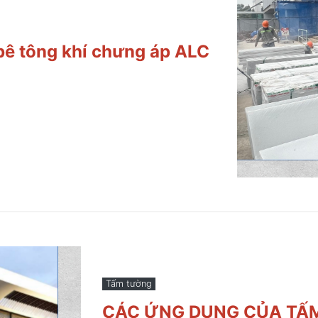
bê tông khí chưng áp ALC
Tấm tường
CÁC ỨNG DỤNG CỦA TẤM