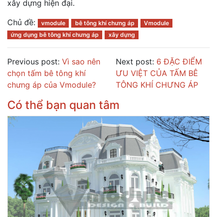
xây dựng hiện đại.
Chủ đề:
vmodule
bê tông khí chưng áp
Vmodule
ứng dụng bê tông khí chưng áp
xây dựng
Previous post:
Vì sao nên
Next post:
6 ĐẶC ĐIỂM
chọn tấm bê tông khí
ƯU VIỆT CỦA TẤM BÊ
chưng áp của Vmodule?
TÔNG KHÍ CHƯNG ÁP
Có thể bạn quan tâm