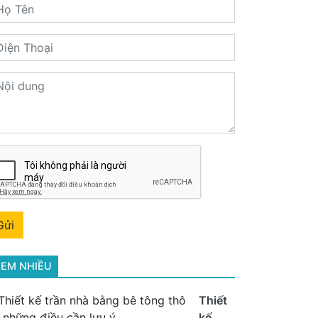
Gửi
EM NHIỀU
Thiết
kế