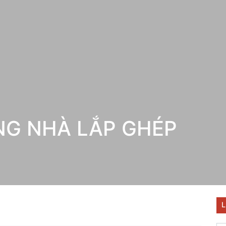
NG NHÀ LẮP GHÉP
L