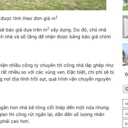
2
 được tính theo đơn giá m
2
sẽ báo giá dựa trên m
xây dựng. Do đó, chủ nhà
ích nhà và số tầng để nhận được bảng báo giá chính
hiện nhiều công ty chuyên thi công nhà lắp ghép như
rất nhiều so với các vùng ven. Đặc biệt, chi phí sẽ bị
0
g nơi địa hình trồi sụt, quá trình vận chuyển nguyên
C
n
 ngắn hơn nhà bê tông cốt thép đến một nửa nhưng
v
ian thi công rút ngắn lại, dẫn đến số lượng nhân
 phải cao hơn.
b