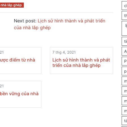
 nhà lắp ghép
c
t
Next post:
Lịch sử hình thành và phát triển
l
của nhà lắp ghép
t
A
021
7 thg 4, 2021
ược điểm từ nhà
Lịch sử hình thành và phát
P
triển của nhà lắp ghép
p
m
021
m
 bền vững của nhà
m
m
t