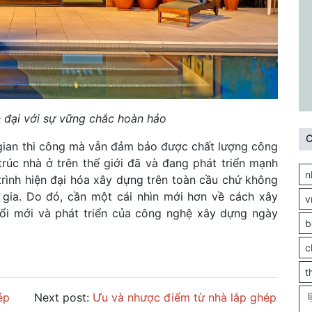
 đại với sự vững chắc hoàn hảo
C
 gian thi công mà vẫn đảm bảo được chất lượng công
trúc nhà ở trên thế giới đã và đang phát triển mạnh
n
rình hiện đại hóa xây dựng trên toàn cầu chứ không
 gia. Do đó, cần một cái nhìn mới hơn về cách xây
v
đổi mới và phát triển của công nghệ xây dựng ngày
b
c
t
ép
Next post:
Ưu và nhược điểm từ nhà lắp ghép
l