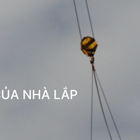
CỦA NHÀ LẮP