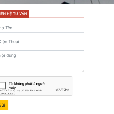
IÊN HỆ TƯ VẤN
Gửi