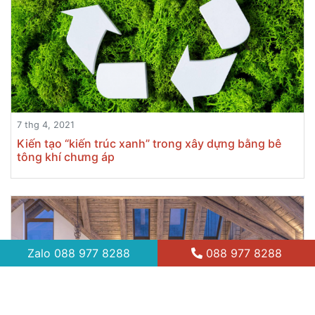
7 thg 4, 2021
Kiến tạo “kiến trúc xanh” trong xây dựng bằng bê
tông khí chưng áp
Zalo
088 977 8288
088 977 8288