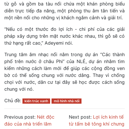
từ gỗ và gồm ba tàu nổi chứa một khán phòng biểu
diễn trực tiếp đa năng, một phòng thu âm tân tiến và
một nền nổi cho những vị khách ngắm cảnh và giải trí.
“Nếu có một thước đo lợi ích - chi phí của các giải
pháp xây dựng trên mặt nước khác nhau, thì gỗ sẽ có
thứ hạng rất cao,” Adeyemi nói.
Trung tâm âm nhạc nổi nằm trong dự án “Các thành
phố trên nước ở châu Phi” của NLÉ, dự án nhằm tìm
kiếm những cách làm mới để giúp các cộng đồng ven
bờ có thể sống chung với nước dâng. Thay vì chống
chọi với nước, dân cư tại đây sẽ học được cách sống
chung với nó.
Chủ đề:
kiến trúc xanh
mô hình nhà nổi
Previous post:
Nét độc
Next post:
Lợi ích kinh tế
đáo của nhà triển lãm
từ tấm bê tông khí chưng