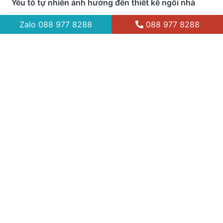
Zalo
088 977 8288
088 977 8288
Gửi
XEM NHIỀU
Thiết kế trần nhà bằng bê tông thô và
những điều cần lưu ý
Ưu và nhược điểm từ nhà lắp ghép
Yếu tố tự nhiên ảnh hưởng đến thiết kế
ngôi nhà
Lịch sử hình thành và phát triển của bê tông khí
chưng áp ALC