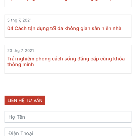
21 thg 6, 2021
Mẹo trang trí cho nhà có diện tích hẹp
24 thg 6, 2021
Màu sơn tường và sự liên hệ đến cảm xúc
24 thg 6, 2021
Sự tác động của ánh sáng đến không gian nội thất
5 thg 7, 2021
04 Cách tận dụng tối đa không gian sân hiên nhà
23 thg 7, 2021