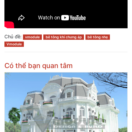
Chủ đề:
vmodule
bê tông khí chưng áp
bê tông nhẹ
Vmodule
Có thể bạn quan tâm