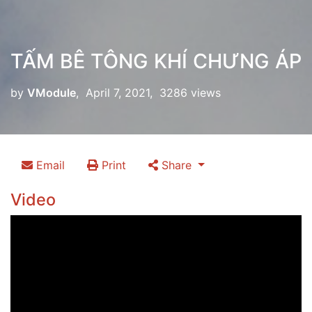
TẤM BÊ TÔNG KHÍ CHƯNG ÁP
by
VModule
, April 7, 2021, 3286 views
Email
Print
Share
Video