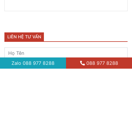
LIÊN HỆ TƯ VẤN
Zalo
088 977 8288
088 977 8288
Gửi
XEM NHIỀU