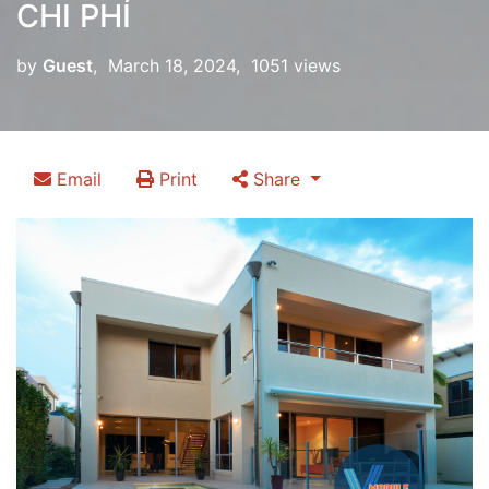
CHI PHÍ
by
Guest
, March 18, 2024, 1051 views
Email
Print
Share