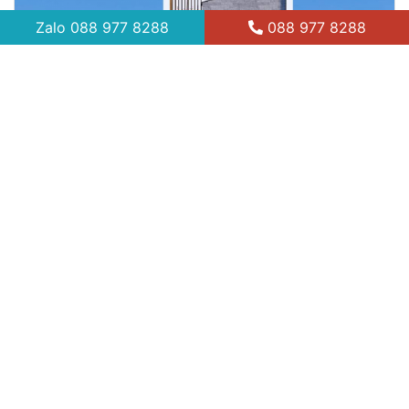
Zalo
088 977 8288
088 977 8288
7 thg 4, 2021
Xu hướng nhà lắp ghép hiện đại