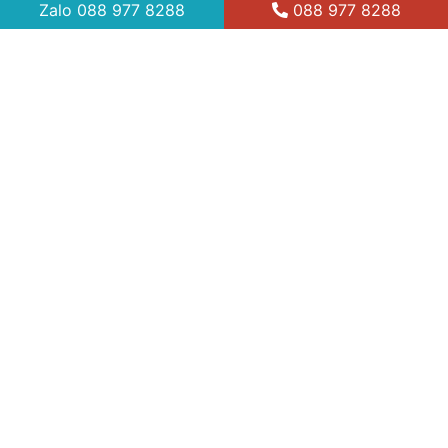
Zalo
088 977 8288
088 977 8288
7 thg 4, 2021
Xu hướng nhà lắp ghép hiện đại
LIÊN HỆ TƯ VẤN